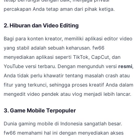
percakapan Anda tetap aman dari pihak ketiga.
2. Hiburan dan Video Editing
Bagi para konten kreator, memiliki aplikasi editor video
yang stabil adalah sebuah keharusan. fw66
menyediakan aplikasi seperti TikTok, CapCut, dan
YouTube versi terbaru. Dengan mengunduh versi
resmi
,
Anda tidak perlu khawatir tentang masalah crash atau
fitur yang terkunci, sehingga proses kreatif Anda dalam
mengedit video pendek atau vlog menjadi lebih lancar.
3. Game Mobile Terpopuler
Dunia gaming mobile di Indonesia sangatlah besar.
fw66 memahami hal ini dengan menyediakan akses