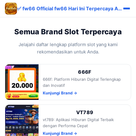
✅ fw66 Official fw66 Hari Ini Terpercaya Anti Rungkad
Semua Brand Slot Terpercaya
Jelajahi daftar lengkap platform slot yang kami
rekomendasikan untuk Anda.
666F
666f: Platform Hiburan Digital Terlengkap
dan Inovatif
Kunjungi Brand →
VT789
vt789: Aplikasi Hiburan Digital Terbaik
dengan Performa Cepat
Kunjungi Brand →